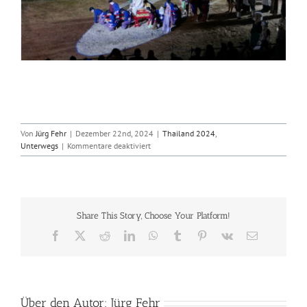
Von
Jürg Fehr
|
Dezember 22nd, 2024
|
Thailand 2024
,
für
Unterwegs
|
Kommentare deaktiviert
2024-
12-
21
Bangkok
–
Share This Story, Choose Your Platform!
Ayutthaya
Facebook
X
Reddit
LinkedIn
WhatsApp
Tumblr
Pinterest
Vk
E-
Mail
Über den Autor:
Jürg Fehr