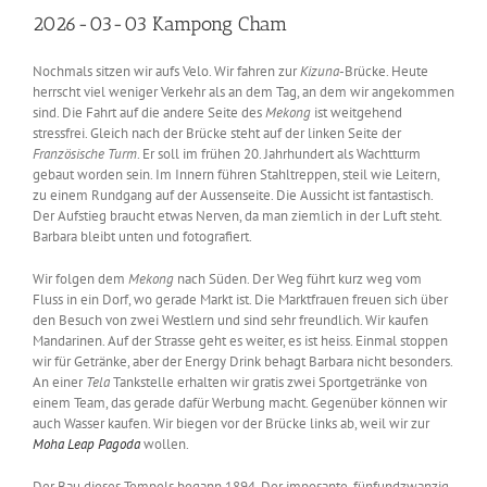
2026-03-03 Kampong Cham
Nochmals sitzen wir aufs Velo. Wir fahren zur
Kizuna
-Brücke. Heute
herrscht viel weniger Verkehr als an dem Tag, an dem wir angekommen
sind. Die Fahrt auf die andere Seite des
Mekong
ist weitgehend
stressfrei. Gleich nach der Brücke steht auf der linken Seite der
Französische
Turm
. Er soll im frühen 20. Jahrhundert als Wachtturm
gebaut worden sein. Im Innern führen Stahltreppen, steil wie Leitern,
zu einem Rundgang auf der Aussenseite. Die Aussicht ist fantastisch.
Der Aufstieg braucht etwas Nerven, da man ziemlich in der Luft steht.
Barbara bleibt unten und fotografiert.
Wir folgen dem
Mekong
nach Süden. Der Weg führt kurz weg vom
Fluss in ein Dorf, wo gerade Markt ist. Die Marktfrauen freuen sich über
den Besuch von zwei Westlern und sind sehr freundlich. Wir kaufen
Mandarinen. Auf der Strasse geht es weiter, es ist heiss. Einmal stoppen
wir für Getränke, aber der Energy Drink behagt Barbara nicht besonders.
An einer
Tela
Tankstelle erhalten wir gratis zwei Sportgetränke von
einem Team, das gerade dafür Werbung macht. Gegenüber können wir
auch Wasser kaufen. Wir biegen vor der Brücke links ab, weil wir zur
Moha Leap Pagoda
wollen.
Der Bau dieses Tempels begann 1894. Der imposante, fünfundzwanzig