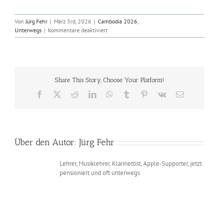
Von
Jürg Fehr
|
März 3rd, 2026
|
Cambodia 2026
,
für
Unterwegs
|
Kommentare deaktiviert
2026-
03-
03
Kampong
Cham
Share This Story, Choose Your Platform!
Facebook
X
Reddit
LinkedIn
WhatsApp
Tumblr
Pinterest
Vk
E-
Mail
Über den Autor:
Jürg Fehr
Lehrer, Musiklehrer, Klarinettist, Apple-Supporter, jetzt
pensioniert und oft unterwegs