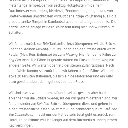
Meter lange Tempel, der von sechzig Holzpfosten mit einem
Durchmesser von dreissig bis vierzig Zentimetern getragen und von
Bretterwänden umschlossen wird, ist der einzige vollständig aus Holz
erbaute antike Tempel in Kambodscha, der erhalten geblieben ist. Die
ganze Tempelanlage ist riesig, es ist sehr ruhig hier und wir rasten im
Schatten.
Wir fahren zurück zur
Tela
Tankstelle. Jetzt überqueren wir die Brücke
über den kleinen
Mekong
-Zufluss und folgen der Strasse durch weite
Felder (Mais, Reis, Erdnüsse) bis zum
Mekong
. Hier fährt eine Fähre zur
Kog
Pen
Insel. Die Fähre ist gerade mitten im Fluss auf dem Weg zur
anderen Seite. Wir warten oberhalb der steilen Zufahrtsstrasse. Nach
einer Weile kommt sie zurück und wir fahren auf die Fähre. Wir bleiben
etwa 20 Minuten stationiert, bis sich einige Motorräder und ein Auto
dazu gesellt haben, dann geht es über den Fluss.
Wir sind etwas weiter unten auf der Insel als gestern, aber bald
erkennen wir die Strasse wieder, auf der wir gestern gefahren sind. Wir
fahren wieder zur
Koh Pen
-Brücke, überqueren diese und gehen in
einer Strassenküche essen. Salat mit Pulpo, schmeckt gut. Im Café
The
Tea Cambodia
schmeckt uns der Kaffee sehr. Jetzt geht es zurück zum
Hotel, keine Minute will ich länger auf dem fürchterlich unbequemen
Rad verbringen.