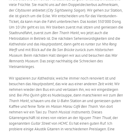
viele Früchte. Sie macht uns auf den Doppeldeckerbus aufmerksam,
der
Citytouren
anbietet (
City Sightseeing Saigon
). Wir gehen zur Station,
die ist gleich um die Ecke. Wir entscheiden uns für das Vierstunden-
Ticket, da kann man die Fahrt unterbrechen. Das kostet 350’000 Dong.
Um 10 Uhr geht es los. Wir bleiben zuerst mal sitzen und geniessen die
Stadtrundfahrt, zuerst zum
Ben Thanh Markt
, wo jetzt auch die
Metrostation in Betrieb ist. Die nächsten Sehenswürdigkeiten sind die
Kathedrale
und das
Hauptpostamt
, dann geht es runter zur
Nha Rong
Werft
und mit Blick auf die
Ba Son Brücke
zurück zum
Historischen
Museum
. Beim nächsten Halt steigen wir aus und besuchen das
War
Remnants Museum
. Das zeigt nachhaltig die Schrecken des
Vietnamkrieges.
Wir spazieren zur
Kathedrale
, welche immer noch renoviert ist und
besuchen das
Hauptpostamt
, das wie aus einer anderen Zeit wirkt. Wir
nehmen wieder den Bus ein und verlassen ihn, wo wir eingestiegen
sind. Bei
Pho Quinh
gibt es Nudelsuppe, dann marschieren wir zum
Ben
Thanh Markt
, schauen uns die U-Bahn Station an und geniessen guten
Kaffee und feine Torte im
Maison Marou Café Ben Thanh
. Von dort
nehmen wir ein Taxi zu
Thanh Musical Instruments
. Dieses
Gitarrengeschäft ist eines von vielen an der
Nguyen Thien Thuat
, der
sogenannten
Guitar
Street
von
HCMC
. Es hat einen guten Ruf. Ich
probiere einige Akustik Gitarren in verschiedenen Preislagen. Eine