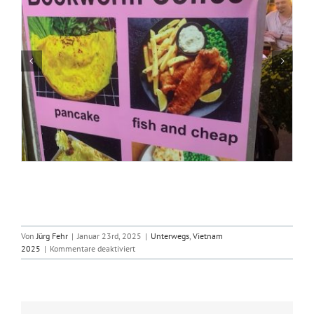
Von
Jürg Fehr
|
Januar 23rd, 2025
|
Unterwegs
,
Vietnam
für
2025
|
Kommentare deaktiviert
2025-
01-
23
Ho
Chi