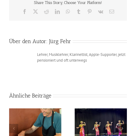
Share This Story, Choose Your Platform!
Minh
City
Facebook
X
Reddit
LinkedIn
WhatsApp
Tumblr
Pinterest
Vk
E-
Mail
Über den Autor:
Jürg Fehr
Lehrer, Musiklehrer, Klarinettist, Apple-Supporter, jetzt
pensioniert und oft unterwegs
Ähnliche Beiträge
2026-03-05 Siem
2026-03-04 Kampong