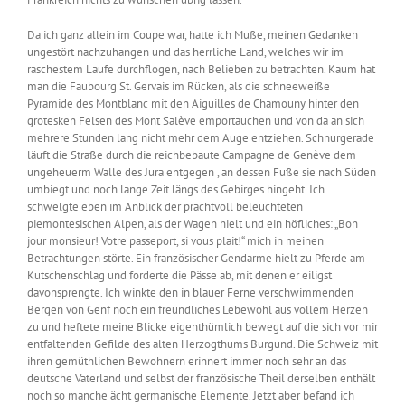
Da ich ganz allein im Coupe war, hatte ich Muße, meinen Gedanken
ungestört nachzuhangen und das herrliche Land, welches wir im
raschestem Laufe durchflogen, nach Belieben zu betrachten. Kaum hat
man die Faubourg St. Gervais im Rücken, als die schneeweiße
Pyramide des Montblanc mit den Aiguilles de Chamouny hinter den
grotesken Felsen des Mont Salève emportauchen und von da an sich
mehrere Stunden lang nicht mehr dem Auge entziehen. Schnurgerade
läuft die Straße durch die reichbebaute Campagne de Genève dem
ungeheuerm Walle des Jura entgegen , an dessen Fuße sie nach Süden
umbiegt und noch lange Zeit längs des Gebirges hingeht. Ich
schwelgte eben im Anblick der prachtvoll beleuchteten
piemontesischen Alpen, als der Wagen hielt und ein höfliches: „Bon
jour monsieur! Votre passeport, si vous plait!“ mich in meinen
Betrachtungen störte. Ein französischer Gendarme hielt zu Pferde am
Kutschenschlag und forderte die Pässe ab, mit denen er eiligst
davonsprengte. Ich winkte den in blauer Ferne verschwimmenden
Bergen von Genf noch ein freundliches Lebewohl aus vollem Herzen
zu und heftete meine Blicke eigenthümlich bewegt auf die sich vor mir
entfaltenden Gefilde des alten Herzogthums Burgund. Die Schweiz mit
ihren gemüthlichen Bewohnern erinnert immer noch sehr an das
deutsche Vaterland und selbst der französische Theil derselben enthält
noch so manche ächt germanische Elemente. Jetzt aber befand ich