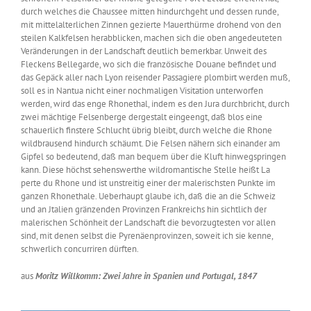
durch welches die Chaussee mitten hindurchgeht und dessen runde,
mit mittelalterlichen Zinnen gezierte Mauerthürme drohend von den
steilen Kalkfelsen herabblicken, machen sich die oben angedeuteten
Veränderungen in der Landschaft deutlich bemerkbar. Unweit des
Fleckens Bellegarde, wo sich die französische Douane befindet und
das Gepäck aller nach Lyon reisender Passagiere plombirt werden muß,
soll es in Nantua nicht einer nochmaligen Visitation unterworfen
werden, wird das enge Rhonethal, indem es den Jura durchbricht, durch
zwei mächtige Felsenberge dergestalt eingeengt, daß blos eine
schauerlich finstere Schlucht übrig bleibt, durch welche die Rhone
wildbrausend hindurch schäumt. Die Felsen nähern sich einander am
Gipfel so bedeutend, daß man bequem über die Kluft hinwegspringen
kann. Diese höchst sehenswerthe wildromantische Stelle heißt La
perte du Rhone und ist unstreitig einer der malerischsten Punkte im
ganzen Rhonethale. Ueberhaupt glaube ich, daß die an die Schweiz
und an Jtalien gränzenden Provinzen Frankreichs hin sichtlich der
malerischen Schönheit der Landschaft die bevorzugtesten vor allen
sind, mit denen selbst die Pyrenäenprovinzen, soweit ich sie kenne,
schwerlich concurriren dürften.
aus
Moritz Willkomm: Zwei Jahre in Spanien und Portugal, 1847