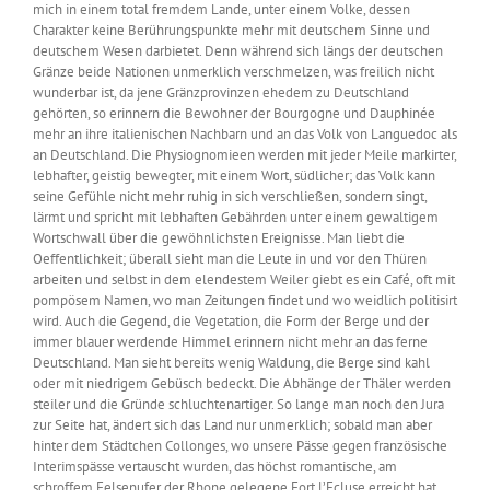
mich in einem total fremdem Lande, unter einem Volke, dessen
Charakter keine Berührungspunkte mehr mit deutschem Sinne und
deutschem Wesen darbietet. Denn während sich längs der deutschen
Gränze beide Nationen unmerklich verschmelzen, was freilich nicht
wunderbar ist, da jene Gränzprovinzen ehedem zu Deutschland
gehörten, so erinnern die Bewohner der Bourgogne und Dauphinée
mehr an ihre italienischen Nachbarn und an das Volk von Languedoc als
an Deutschland. Die Physiognomieen werden mit jeder Meile markirter,
lebhafter, geistig bewegter, mit einem Wort, südlicher; das Volk kann
seine Gefühle nicht mehr ruhig in sich verschließen, sondern singt,
lärmt und spricht mit lebhaften Gebährden unter einem gewaltigem
Wortschwall über die gewöhnlichsten Ereignisse. Man liebt die
Oeffentlichkeit; überall sieht man die Leute in und vor den Thüren
arbeiten und selbst in dem elendestem Weiler giebt es ein Café, oft mit
pompösem Namen, wo man Zeitungen findet und wo weidlich politisirt
wird. Auch die Gegend, die Vegetation, die Form der Berge und der
immer blauer werdende Himmel erinnern nicht mehr an das ferne
Deutschland. Man sieht bereits wenig Waldung, die Berge sind kahl
oder mit niedrigem Gebüsch bedeckt. Die Abhänge der Thäler werden
steiler und die Gründe schluchtenartiger. So lange man noch den Jura
zur Seite hat, ändert sich das Land nur unmerklich; sobald man aber
hinter dem Städtchen Collonges, wo unsere Pässe gegen französische
Interimspässe vertauscht wurden, das höchst romantische, am
schroffem Felsenufer der Rhone gelegene Fort l’Ecluse erreicht hat,