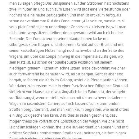
man zu sagen pflegt. Das Umspannen auf den Stationen hält höchstens
zwei Minuten an und auch zum Essen wird blos eine Viertelstunde oder
höchstens eine halbe Zeit gegeben und man ist oft kaum fertig, als
schon der verdammte Ruf des Conducteur: „A la voiture, messieurs, si
vous plait!“ ertönt, dem unbedingter Gehorsam zu leisten ist, will man
nicht unterwegs sitzen bleiben, denn gewartet wird auch nicht eine
Sekunde. Der Conducteur in seiner blautuchenen Jacke mit
silbergesticktem Kragen und silbernem Schild auf der Brust und mit
seiner kaskettartigen Mütze hängt noch schwebend an der Seite des
Wagens, um über das Coupé hinweg in die Imperiale zu steigen, wo
sein Platz ist, als schon der blaubebluste Postillon mit seinem
niedrigem grauem Filzhut im schnellstem Trabe davonfährt, welcher
auch fortwährend beibehalten wird, selbst bergan. Geht es aber erst
bergab, so fahren die Kerls im Galopp, soviel die Pferde laufen können.
Wer daher zum erstem Male in einer französischen Diligence fährt und
vielleicht von Hause aus etwas ängstlich beim Fahren ist, der vergeht
vor Todesangst, wenn er sieht, wie man mit diesen schwer beladenen
Wagen im rasendstem Carriere auf sich tausendfach krümmenden
Straßen bergunterfährt, und man kann kaum begreifen, wie nicht öfters
ein Unglück geschehen kann. Daß dies so selten geschieht, dazu
mögen theils die vortreffliche Construction der Wagen, welche nicht
leicht umschlagen können, theils die außerordentlich ebenen und mit
größter Sorgfalt unterhaltenen Straßen viel beitragen, die fast in ganz
Frankreich nichts zu wünschen übrig lassen.