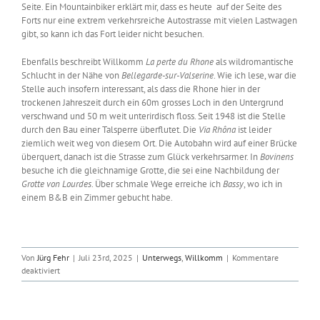
Seite. Ein Mountainbiker erklärt mir, dass es heute
auf der Seite des
Forts nur eine extrem verkehrsreiche Autostrasse mit vielen Lastwagen
gibt, so kann ich das Fort leider nicht besuchen.
Ebenfalls beschreibt Willkomm
La perte du
Rhone
als wildromantische
Schlucht in der Nähe von
Bellegarde-sur-Valserine
. Wie ich lese, war die
Stelle auch insofern interessant, als dass die Rhone hier in der
trockenen Jahreszeit durch ein 60m grosses Loch in den Untergrund
verschwand und 50 m weit unterirdisch floss. Seit 1948 ist die Stelle
durch den Bau einer Talsperre überflutet. Die
Via Rhôna
ist leider
ziemlich weit weg von diesem Ort. Die Autobahn wird auf einer Brücke
überquert, danach ist die Strasse zum Glück verkehrsarmer. In
Bovinens
besuche ich die gleichnamige Grotte, die sei eine Nachbildung der
Grotte von Lourdes
. Über schmale Wege erreiche ich
Bassy
, wo ich in
einem B&B ein Zimmer gebucht habe.
Von
Jürg Fehr
|
Juli 23rd, 2025
|
Unterwegs
,
Willkomm
|
Kommentare
für
deaktiviert
2025-
07-
23