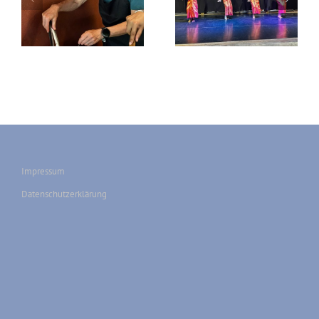
2026-03-05 Siem
2026-03-04 Kampong
Reap
Cham – Siem Reap
Impressum
Datenschutzerklärung