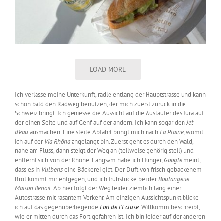
LOAD MORE
Ich verlasse meine Unterkunft, radle entlang der Hauptstrasse und kann
schon bald den Radweg benutzen, der mich zuerst zurück in die
Schweiz bringt. Ich geniesse die Aussicht auf die Ausläufer des Jura auf
der einen Seite und auf Genf auf der andern. Ich kann sogar den
Jet
d’eau
ausmachen. Eine steile Abfahrt bringt mich nach
La Plaine
, womit
ich auf der
Via Rhôna
angelangt bin. Zuerst geht es durch den Wald,
nahe am Fluss, dann steigt der Weg an (teilweise gehörig steil) und
entfernt sich von der Rhone. Langsam habe ich Hunger,
Google
meint,
dass es in
Vulbens
eine Bäckerei gibt. Der Duft von frisch gebackenem
Brot kommt mir entgegen, und ich frühstücke bei der
Boulangerie
Maison Benoit
. Ab hier folgt der Weg leider ziemlich lang einer
Autostrasse mit rasantem Verkehr. Am einzigen Aussichtspunkt blicke
ich auf das gegenüberliegende
Fort de l’Ecluse
.
Willkomm beschreibt,
wie er mitten durch das Fort gefahren ist. Ich bin leider auf der anderen