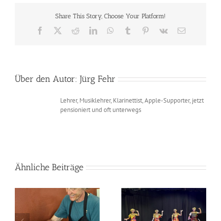
Saint_Genis_Pouilly-
Brassy
Share This Story, Choose Your Platform!
Facebook
X
Reddit
LinkedIn
WhatsApp
Tumblr
Pinterest
Vk
E-
Mail
Über den Autor:
Jürg Fehr
Lehrer, Musiklehrer, Klarinettist, Apple-Supporter, jetzt
pensioniert und oft unterwegs
Ähnliche Beiträge