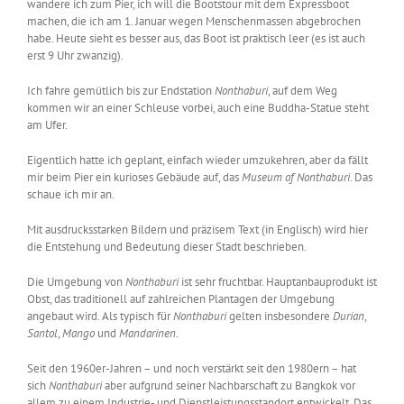
wandere ich zum Pier, ich will die Bootstour mit dem Expressboot
machen, die ich am 1. Januar wegen Menschenmassen abgebrochen
habe. Heute sieht es besser aus, das Boot ist praktisch leer (es ist auch
erst 9 Uhr zwanzig).
Ich fahre gemütlich bis zur Endstation
Nonthaburi
, auf dem Weg
kommen wir an einer Schleuse vorbei, auch eine Buddha-Statue steht
am Ufer.
Eigentlich hatte ich geplant, einfach wieder umzukehren, aber da fällt
mir beim Pier ein kurioses Gebäude auf, das
Museum of Nonthaburi
. Das
schaue ich mir an.
Mit ausdrucksstarken Bildern und präzisem Text (in Englisch) wird hier
die Entstehung und Bedeutung dieser Stadt beschrieben.
Die Umgebung von
Nonthaburi
ist sehr fruchtbar. Hauptanbauprodukt ist
Obst, das traditionell auf zahlreichen Plantagen der Umgebung
angebaut wird. Als typisch für
Nonthaburi
gelten insbesondere
Durian
,
Santol
,
Mango
und
Mandarinen
.
Seit den 1960er-Jahren – und noch verstärkt seit den 1980ern – hat
sich
Nonthaburi
aber aufgrund seiner Nachbarschaft zu Bangkok vor
allem zu einem Industrie- und Dienstleistungsstandort entwickelt. Das