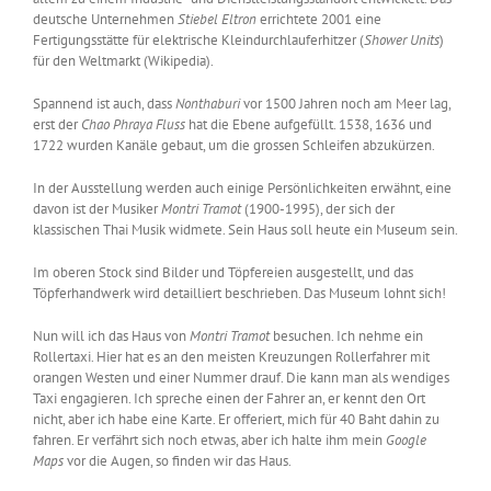
deutsche Unternehmen
Stiebel Eltron
errichtete 2001 eine
Fertigungsstätte für elektrische Kleindurchlauferhitzer (
Shower Units
)
für den Weltmarkt (Wikipedia).
Spannend ist auch, dass
Nonthaburi
vor 1500 Jahren noch am Meer lag,
erst der
Chao Phraya Fluss
hat die Ebene aufgefüllt. 1538, 1636 und
1722 wurden Kanäle gebaut, um die grossen Schleifen abzukürzen.
In der Ausstellung werden auch einige Persönlichkeiten erwähnt, eine
davon ist der Musiker
Montri Tramot
(1900-1995), der sich der
klassischen Thai Musik widmete. Sein Haus soll heute ein Museum sein.
Im oberen Stock sind Bilder und Töpfereien ausgestellt, und das
Töpferhandwerk wird detailliert beschrieben. Das Museum lohnt sich!
Nun will ich das Haus von
Montri Tramot
besuchen. Ich nehme ein
Rollertaxi. Hier hat es an den meisten Kreuzungen Rollerfahrer mit
orangen Westen und einer Nummer drauf. Die kann man als wendiges
Taxi engagieren. Ich spreche einen der Fahrer an, er kennt den Ort
nicht, aber ich habe eine Karte. Er offeriert, mich für 40 Baht dahin zu
fahren. Er verfährt sich noch etwas, aber ich halte ihm mein
Google
Maps
vor die Augen, so finden wir das Haus.