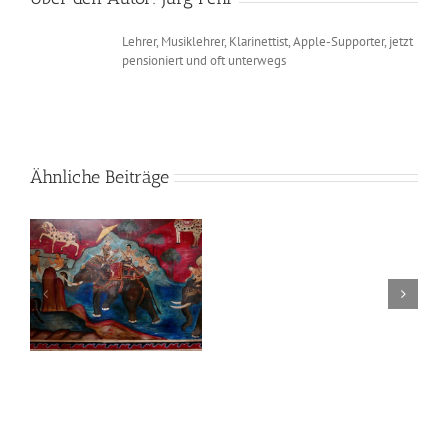
Lehrer, Musiklehrer, Klarinettist, Apple-Supporter, jetzt
pensioniert und oft unterwegs
Ähnliche Beiträge
Bangkok,
2024-
ai
01-
02