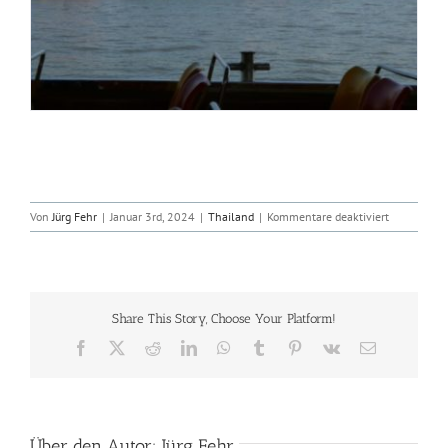
für
Von
Jürg Fehr
|
Januar 3rd, 2024
|
Thailand
|
Kommentare deaktiviert
Bangkok,
2024-
01-
03
Share This Story, Choose Your Platform!
Facebook
X
Reddit
LinkedIn
WhatsApp
Tumblr
Pinterest
Vk
E-
Mail
Über den Autor:
Jürg Fehr