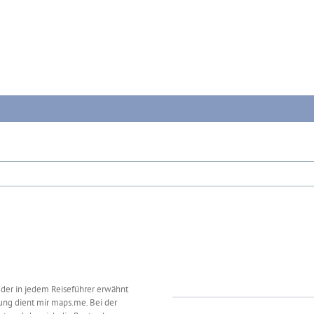
 der in jedem Reiseführer erwähnt
dung dient mir maps.me. Bei der