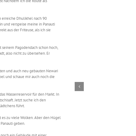
rst nachdem ich die Route als
 erreiche Dhulikhel nach 90
in und verspeise meine in Panauti
kt aus der Friteuse, als ich sie
mit seinem Pagodendach schon hoch,
t, also nicht zu übersehen. Er
alten und auch neu gebauten Newari
el und schaue mir auch noch die
das Wasserreservoir für den Markt. In
chisaft. Jetzt suche ich den
ädtchens führt.
at es zu viele Wolken. Aber den Hügel
 Panauti geben.
 noch ein Gebäude mit einer