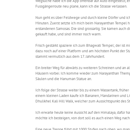
Wegsuche habe ich die App offenbar auf Auto eingestellt, e
Fussgängerroute neu plane, kann ich die Strasse verlassen.
Nun geht es über Feldwege und durch kleine Dörfer und ich
Minuten. Zuerst setzte ich mich beim Narayanthan Tempel h
erstandenen Samosas. Die sind grossartig. Sie kamen auch dire
gekauft habe, und sind immer noch warm.
Frisch gestärkt spaziere ich zum Bhagwati Tempel; der ist 
dazu noch auf einer Platform und am höchsten Punkt der Stad
stammt vermutlich aus dem 17. Jahrhundert.
Ein breiter Weg für abwärts zu weiteren Schreinen und an 
Häusern vorbei. Ich komme wieder zum Narayanthan Themp
Säulen und die Hanuman Statue an.
Ich folge der Strasse weiter bis zu einem Wassertank, früher 
einem kleinen Laden kaufe ich Bananen, Mandarinen und Lits
Dhulikhel Kali Hill Walk, welcher zum Aussichtspunkt des St
Ich erwarte heute keine Aussicht auf den Himalaya, dafür h
möchte ich besteigen, von dort soll es auch einen Weg nach
Eine neue Treppe führt mit 1000 Stufen nach oben, wo man