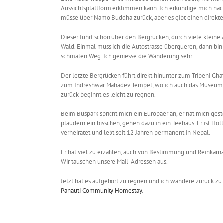
Aussichtsplattform erklimmen kann. Ich erkundige mich nac
müsse über Namo Buddha zurück, aber es gibt einen direkt
Dieser führt schön über den Bergrücken, durch viele klein
Wald. Einmal muss ich die Autostrasse überqueren, dann bin
schmalen Weg. Ich geniesse die Wanderung sehr.
Der letzte Bergrücken führt direkt hinunter zum Tribeni Ghat
zum Indreshwar Mahadev Tempel, wo ich auch das Museum 
zurück beginnt es leicht zu regnen.
Beim Buspark spricht mich ein Europäer an, er hat mich ges
plaudern ein bisschen, gehen dazu in ein Teehaus. Er ist Hol
verheiratet und lebt seit 12 Jahren permanent in Nepal.
Er hat viel zu erzählen, auch von Bestimmung und Reinkarna
Wir tauschen unsere Mail-Adressen aus.
Jetzt hat es aufgehört zu regnen und ich wandere zurück zu
Panauti Community Homestay
.