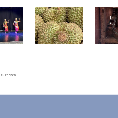
6-03-04 Kampong
2026-03-03 Kampong
20
am – Siem Reap
Cham
 zu können.