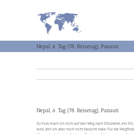
Zum
Inhalt
springen
Nepal, 6. Tag (78. Reisetag), Panauti
Zeige
grösseres
Nepal, 6. Tag (78. Reisetag), Panauti
Bild
Zu Fuss mach ich mich auf den Weg nach Dhulikhel, ein Ort,
wird, den ich aber noch nicht besucht habe. Für die Wegfin