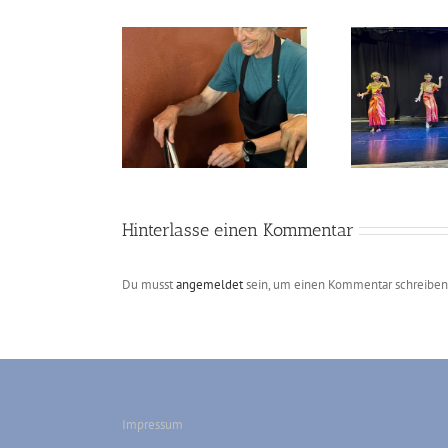
202
03-07 Siem Reap
2026-03-05 Siem Reap
Ch
Hinterlasse einen Kommentar
Du musst
angemeldet
sein, um einen Kommentar schreiben
Impressum