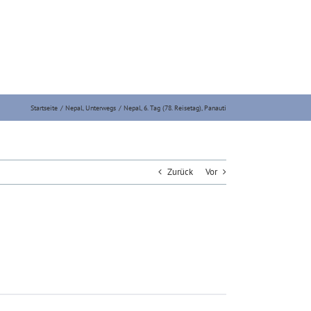
Startseite
Nepal
Unterwegs
Nepal, 6. Tag (78. Reisetag), Panauti
Zurück
Vor