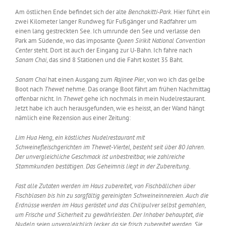
Am östlichen Ende befindet sich der alte
Benchakitti-Park
. Hier führt ein
zwei Kilometer langer Rundweg für Fußgänger und Radfahrer um
einen lang gestreckten See. Ich umrunde den See und verlasse den
Park am Südende, wo das imposante
Queen
Sirikit National Convention
Center
steht. Dort ist auch der Eingang zur U-Bahn. Ich fahre nach
Sanam
Chai
, das sind 8 Stationen und die Fahrt kostet 35 Baht.
Sanam Chai
hat einen Ausgang zum
Rajinee
Pier
, von wo ich das gelbe
Boot nach
Thewet
nehme. Das orange Boot fährt am frühen Nachmittag
offenbar nicht. In
Thewet
gehe ich nochmals in mein Nudelrestaurant.
Jetzt habe ich auch herausgefunden, wie es heisst, an der Wand hängt
nämlich eine Rezension aus einer Zeitung:
Lim Hua Heng, ein köstliches Nudelrestaurant mit
Schweinefleischgerichten im Thewet-Viertel, besteht seit über 80 Jahren.
Der unvergleichliche Geschmack ist unbestreitbar, wie zahlreiche
Stammkunden bestätigen. Das Geheimnis liegt in der Zubereitung.
Fast alle Zutaten werden im Haus zubereitet, von Fischbällchen über
Fischblasen bis hin zu sorgfältig gereinigten Schweineinnereien. Auch die
Erdnüsse werden im Haus geröstet und das Chilipulver selbst gemahlen,
um Frische und Sicherheit zu gewährleisten. Der Inhaber behauptet, die
Nudeln seien unvergleichlich lecker, da sie frisch zubereitet werden. Sie