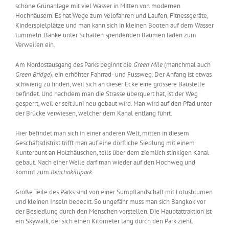
schöne Grünanlage mit viel Wasser in Mitten von modernen
Hochhäusern. Es hat Wege zum Velofahren und Laufen, Fitnessgeräte,
Kinderspielplätze und man kann sich in kleinen Booten auf dem Wasser
tummeln. Bänke unter Schatten spendenden Bäumen laden zum
Verweilen ein.
Am Nordostausgang des Parks beginnt die
Green Mile
(manchmal auch
Green Bridge
), ein erhöhter Fahrrad- und Fussweg. Der Anfang ist etwas
schwierig zu finden, weil sich an dieser Ecke eine grössere Baustelle
befindet. Und nachdem man die Strasse überquert hat, ist der Weg
gesperrt, weil er seit Juni neu gebaut wird. Man wird auf den Pfad unter
der Brücke verwiesen, welcher dem Kanal entlang führt.
Hier befindet man sich in einer anderen Welt, mitten in diesem
Geschäftsdistrikt trifft man auf eine dörfliche Siedlung mit einem
Kunterbunt an Holzhäuschen, teils über dem ziemlich stinkigen Kanal
gebaut. Nach einer Weile darf man wieder auf den Hochweg und
kommt zum
Benchakittipark
.
Große Teile des Parks sind von einer Sumpflandschaft mit Lotusblumen
und kleinen Inseln bedeckt. So ungefähr muss man sich Bangkok vor
der Besiedlung durch den Menschen vorstellen. Die Hauptattraktion ist
ein Skywalk, der sich einen Kilometer lang durch den Park zieht.