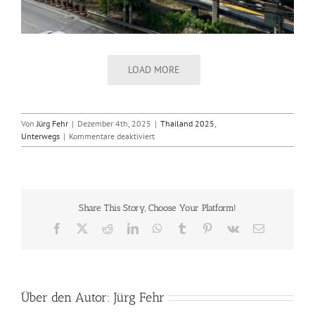
LOAD MORE
Von
Jürg Fehr
|
Dezember 4th, 2025
|
Thailand 2025
,
für
Unterwegs
|
Kommentare deaktiviert
2025-
12-
04
Bangkok
Share This Story, Choose Your Platform!
Facebook
X
Reddit
LinkedIn
WhatsApp
Tumblr
Pinterest
Vk
E-
Mail
Über den Autor:
Jürg Fehr