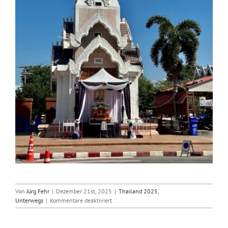
Von
Jürg Fehr
|
Dezember 21st, 2025
|
Thailand 2025
,
für
Unterwegs
|
Kommentare deaktiviert
2025-
12-
21