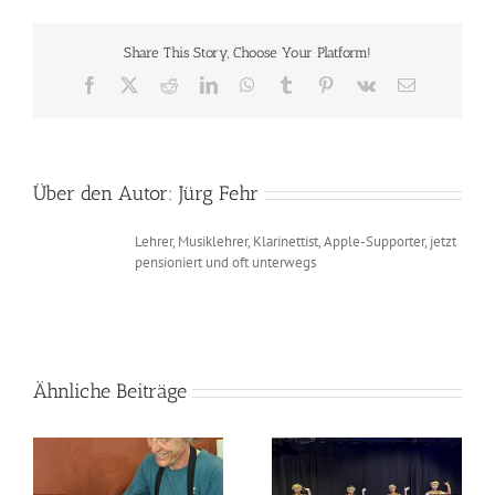
Korat
–
Share This Story, Choose Your Platform!
Phimai
Facebook
X
Reddit
LinkedIn
WhatsApp
Tumblr
Pinterest
Vk
E-
Mail
Über den Autor:
Jürg Fehr
Lehrer, Musiklehrer, Klarinettist, Apple-Supporter, jetzt
pensioniert und oft unterwegs
Ähnliche Beiträge