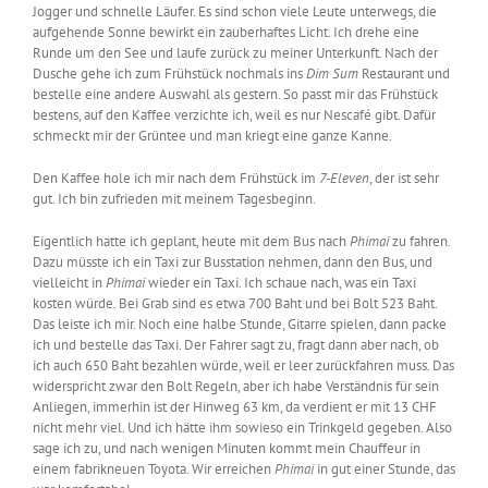
Jogger und schnelle Läufer. Es sind schon viele Leute unterwegs, die
aufgehende Sonne bewirkt ein zauberhaftes Licht. Ich drehe eine
Runde um den See und laufe zurück zu meiner Unterkunft. Nach der
Dusche gehe ich zum Frühstück nochmals ins
Dim Sum
Restaurant und
bestelle eine andere Auswahl als gestern. So passt mir das Frühstück
bestens, auf den Kaffee verzichte ich, weil es nur Nescafé gibt. Dafür
schmeckt mir der Grüntee und man kriegt eine ganze Kanne.
Den Kaffee hole ich mir nach dem Frühstück im
7-Eleven
, der ist sehr
gut. Ich bin zufrieden mit meinem Tagesbeginn.
Eigentlich hatte ich geplant, heute mit dem Bus nach
Phimai
zu fahren.
Dazu müsste ich ein Taxi zur Busstation nehmen, dann den Bus, und
vielleicht in
Phimai
wieder ein Taxi. Ich schaue nach, was ein Taxi
kosten würde. Bei Grab sind es etwa 700 Baht und bei Bolt 523 Baht.
Das leiste ich mir. Noch eine halbe Stunde, Gitarre spielen, dann packe
ich und bestelle das Taxi. Der Fahrer sagt zu, fragt dann aber nach, ob
ich auch 650 Baht bezahlen würde, weil er leer zurückfahren muss. Das
widerspricht zwar den Bolt Regeln, aber ich habe Verständnis für sein
Anliegen, immerhin ist der Hinweg 63 km, da verdient er mit 13 CHF
nicht mehr viel. Und ich hätte ihm sowieso ein Trinkgeld gegeben. Also
sage ich zu, und nach wenigen Minuten kommt mein Chauffeur in
einem fabrikneuen Toyota. Wir erreichen
Phimai
in gut einer Stunde, das