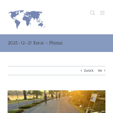
Zum
Inhalt
springen
2025-12-21 Korat – Phimai
Zurück
Vor
Zeige
grösseres
Bild