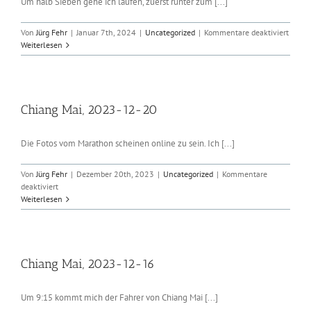
Um halb Sieben gehe ich laufen, zuerst runter zum [...]
für
Von
Jürg Fehr
|
Januar 7th, 2024
|
Uncategorized
|
Kommentare deaktiviert
Luang
Weiterlesen
Praban
2024-
01-
07
Chiang Mai, 2023-12-20
Die Fotos vom Marathon scheinen online zu sein. Ich [...]
Von
Jürg Fehr
|
Dezember 20th, 2023
|
Uncategorized
|
Kommentare
für
deaktiviert
Chiang
Weiterlesen
Mai,
2023-
12-
20
Chiang Mai, 2023-12-16
Um 9:15 kommt mich der Fahrer von Chiang Mai [...]